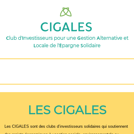
C
I
G
A
lub d'
nvestisseurs pour une
estion
lternative et
L
É
S
ocale de l'
pargne
olidaire
LES CIGALES
Les CIGALES sont des clubs d’investisseurs solidaires qui soutiennent