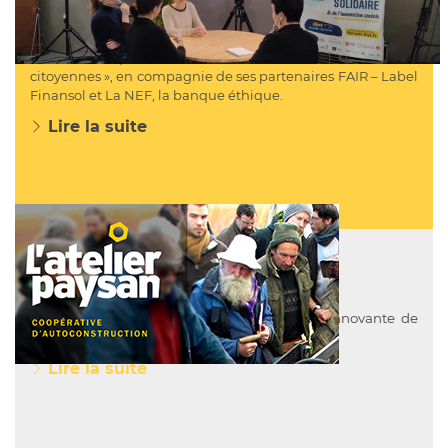
DE L’ESS 2024
la fédération des CIGALES a animé un atelier : « Pour une
finance éthique et solidaire, des solutions concrètes et
citoyennes », en compagnie de ses partenaires FAIR – Label
Finansol et La NEF, la banque éthique.
Lire la suite
ATELIER PAYSAN
L’Atelier Paysan développe une démarche innovante de
réappropriation des savoirs paysans…
Lire la suite