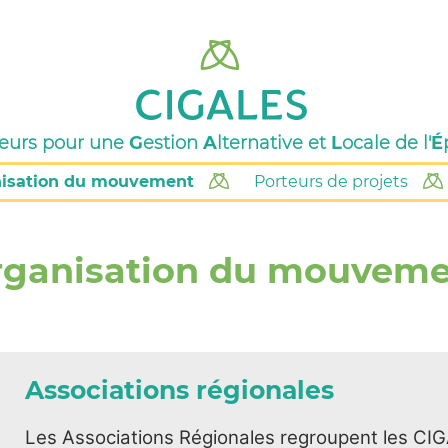
seurs pour une
G
estion
A
lternative et
L
ocale de l'
É
isation du mouvement
Porteurs de projets
rganisation du mouveme
Associations régionales
Les Associations Régionales regroupent les CI