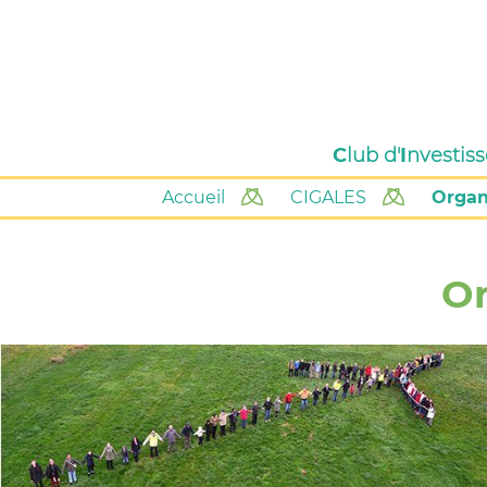
C
lub d'
I
nvestis
Accueil
CIGALES
Organ
O