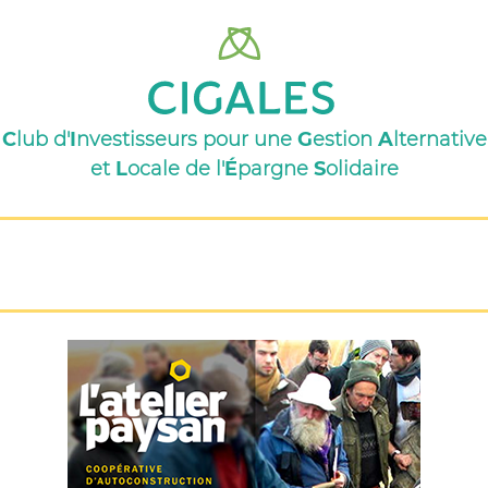
C
lub d'
I
nvestisseurs pour une
G
estion
A
lternative
et
L
ocale de l'
É
pargne
S
olidaire